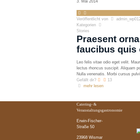
3. Mai 2014
Veröffentlicht von
admin_wp01
Kategorien
Stories
Praesent orna
faucibus quis
Leo felis vitae odio eget velit. Mau
lectus rhoncus suscipit. Aliquam po
Nulla venenatis. Morbi cursus pulvin
Gefällt dir?
13
mehr lesen
Catering- &
Ö
Veranstaltungsgastronomie
Erwin-Fischer-
Straße 50
23968 Wismar