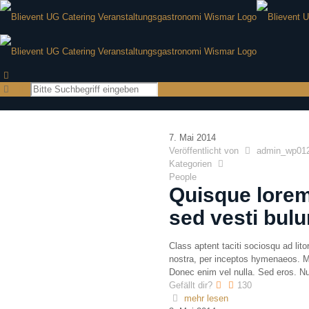
7. Mai 2014
Veröffentlicht von
admin_wp01
Kategorien
People
Quisque lorem 
sed vesti bul
Class aptent taciti sociosqu ad lit
nostra, per inceptos hymenaeos. Ma
Donec enim vel nulla. Sed eros. Nul
Gefällt dir?
130
mehr lesen